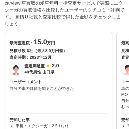
carview!車買取の愛車無料一括査定サービスで実際にエク
シーガの買取価格を比較したユーザーのクチコミ・評判で
す。 見積り社数と査定比較で得した金額をチェックしま
しょう。
15.0
最高査定額：
万円
最
見積り数 6社（最大8.0万円差）
見積
査定時期：
2023年12月
査
2.0
査定満足度
40代男性 山口県
ユーザーコメント
ユ
自分の車の価値を知ることができた
車の
MO
自
む
売却した車
売
車種：エクシーガ・2.5iｱｲｻｲﾄ