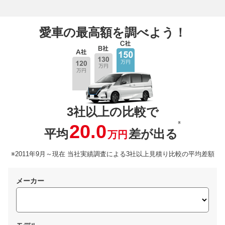
愛車の最高額を調べよう！
3社以上の比較で
※
20.0
平均
差が出る
万円
※2011年9月～現在 当社実績調査による3社以上見積り比較の平均差額
メーカー