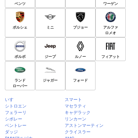
ベンツ
ワーゲン
ポルシェ
ミニ
プジョー
アルファ
ロメオ
ボルボ
ジープ
ルノー
フィアット
ランド
ジャガー
フォード
ローバー
いすゞ
スマート
シトロエン
マセラティ
フェラーリ
キャデラック
シボレー
リンカーン
ベントレー
アストンマーティン
ダッジ
クライスラー