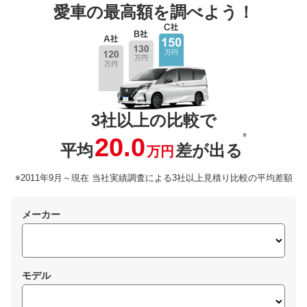
愛車の最高額を調べよう！
3社以上の比較で
※
20.0
平均
差が出る
万円
※2011年9月～現在 当社実績調査による3社以上見積り比較の平均差額
メーカー
モデル