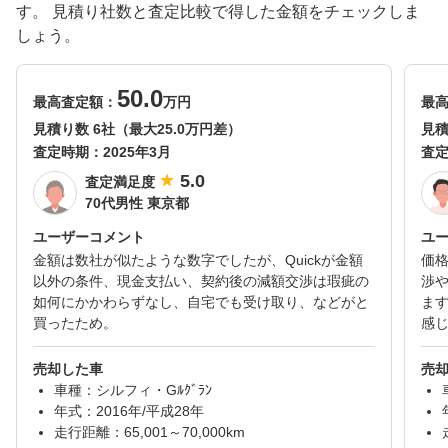
す。 見積り社数と査定比較で得した金額をチェックしま
しょう。
50.0
最高査定額：
万円
最
見積り数 6社（最大25.0万円差）
見積
査定時期：
2025年3月
査
5.0
査定満足度
70代男性 東京都
ユーザーコメント
ユ
金額は数社が似たような数字でしたが、Quickが金額
価
以外の条件、現金支払い、契約後の減額交渉は瑕疵の
渉
如何にかかわらずなし、自宅でも受け取り、などがと
ま
買ったため。
感
売却した車
売
車種：シルフィ・Gﾙｸﾞﾗﾝ
年式：2016年/平成28年
走行距離：65,001～70,000km