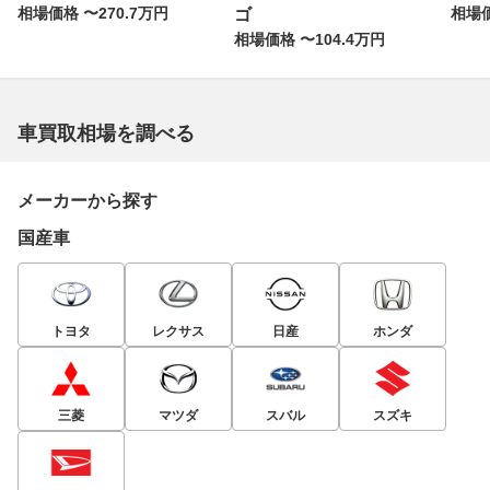
相場価格 〜270.7万円
相場価
ゴ
相場価格 〜104.4万円
車買取相場を調べる
メーカーから探す
国産車
トヨタ
レクサス
日産
ホンダ
三菱
マツダ
スバル
スズキ