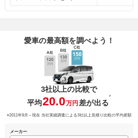
愛車の最高額を調べよう！
3社以上の比較で
※
20.0
平均
差が出る
万円
※2011年9月～現在 当社実績調査による3社以上見積り比較の平均差額
メーカー