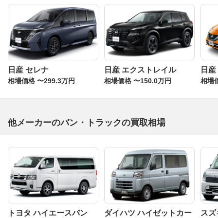
日産 セレナ
日産 エクストレイル
日産
相場価格 〜299.3万円
相場価格 〜150.0万円
相場価
他メーカーのバン・トラックの買取相場
トヨタ ハイエースバン
ダイハツ ハイゼットカー
スズ