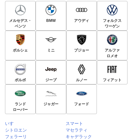
メルセデス・
BMW
アウディ
フォルクス
ベンツ
ワーゲン
ポルシェ
ミニ
プジョー
アルファ
ロメオ
ボルボ
ジープ
ルノー
フィアット
ランド
ジャガー
フォード
ローバー
いすゞ
スマート
シトロエン
マセラティ
フェラーリ
キャデラック