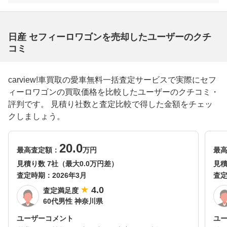
日産 セフィーロワゴンを売却したユーザーのクチ
コミ
carview!車買取の愛車無料一括査定サービスで実際にセフ
ィーロワゴンの買取価格を比較したユーザーのクチコミ・
評判です。 見積り社数と査定比較で得した金額をチェッ
クしましょう。
20.0
最高査定額：
万円
最
見積り数 7社（最大0.0万円差）
見積
査定時期：
2026年3月
査
4.0
査定満足度
60代男性 神奈川県
ユーザーコメント
ユ