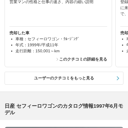
営業マンの性格と仕事の速さ、内容の細い説明
登
に
で
売却した車
売
車種：セフィーロワゴン・ｸﾙｰｼﾞﾝｸﾞ
年式：1999年/平成11年
走行距離：150,001～km
このクチコミの詳細を見る
ユーザーのクチコミをもっと見る
日産 セフィーロワゴンのカタログ情報1997年6月モ
デル