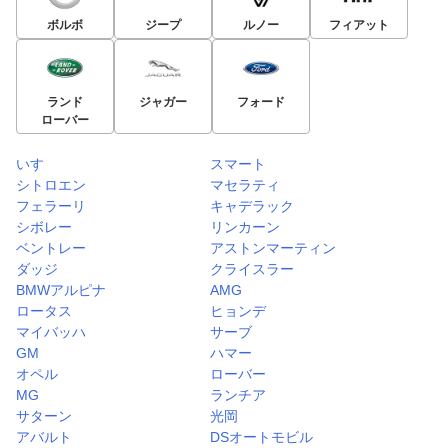
ボルボ
ジープ
ルノー
フィアット
ランド
ジャガー
フォード
ローバー
いすゞ
スマート
シトロエン
マセラティ
フェラーリ
キャデラック
シボレー
リンカーン
ベントレー
アストンマーティン
ダッジ
クライスラー
BMWアルピナ
AMG
ロータス
ヒョンデ
マイバッハ
サーブ
GM
ハマー
オペル
ローバー
MG
ランチア
サターン
光岡
アバルト
DSオートモビル