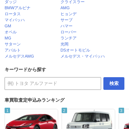
ダッジ
クライスラー
BMWアルピナ
AMG
ロータス
ヒョンデ
マイバッハ
サーブ
GM
ハマー
オペル
ローバー
MG
ランチア
サターン
光岡
アバルト
DSオートモビル
メルセデスAMG
メルセデス・マイバッハ
キーワードから探す
検索
車買取査定申込みランキング