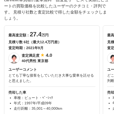
ートの買取価格を比較したユーザーのクチコミ・評判で
す。 見積り社数と査定比較で得した金額をチェックしま
しょう。
27.4
最高査定額：
万円
最
見積り数 6社（最大12.4万円差）
見積
査定時期：
2021年9月
査
4.0
査定満足度
40代男性 東京都
ユーザーコメント
ユ
とても丁寧な接客をしていただき大事な愛車を託せる
ど
と思えました。
判
売却した車
売
車種：ビュート・ﾍﾞｰｼｯｸ
年式：1997年/平成09年
走行距離：35,001～40,000km