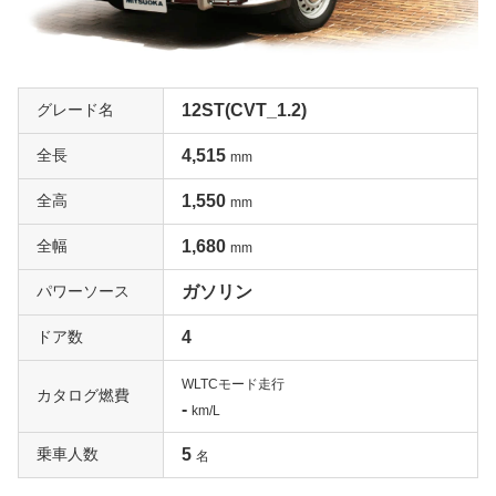
グレード名
12ST(CVT_1.2)
全長
4,515
mm
全高
1,550
mm
全幅
1,680
mm
パワーソース
ガソリン
ドア数
4
WLTCモード走行
カタログ燃費
-
km/L
乗車人数
5
名