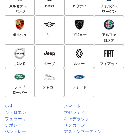
メルセデス・
BMW
アウディ
フォルクス
ベンツ
ワーゲン
ポルシェ
ミニ
プジョー
アルファ
ロメオ
ボルボ
ジープ
ルノー
フィアット
ランド
ジャガー
フォード
ローバー
いすゞ
スマート
シトロエン
マセラティ
フェラーリ
キャデラック
シボレー
リンカーン
ベントレー
アストンマーティン