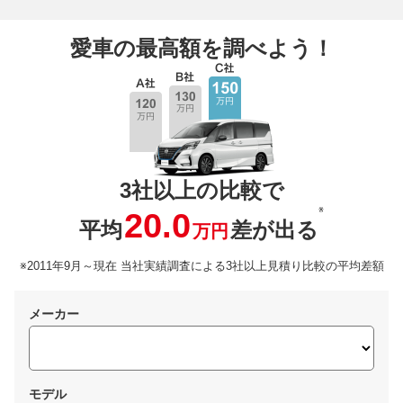
愛車の最高額を調べよう！
3社以上の比較で
※
20.0
平均
差が出る
万円
※2011年9月～現在 当社実績調査による3社以上見積り比較の平均差額
メーカー
モデル