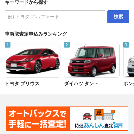
キーワードから探す
検索
車買取査定申込みランキング
トヨタ プリウス
ダイハツ タント
ホンダ