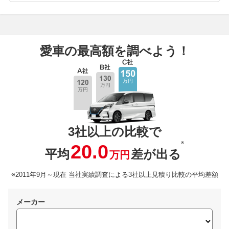
愛車の最高額を調べよう！
3社以上の比較で
※
20.0
平均
差が出る
万円
※2011年9月～現在 当社実績調査による3社以上見積り比較の平均差額
メーカー