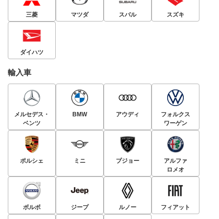
三菱
マツダ
スバル
スズキ
ダイハツ
輸入車
メルセデス・
BMW
アウディ
フォルクス
ベンツ
ワーゲン
ポルシェ
ミニ
プジョー
アルファ
ロメオ
ボルボ
ジープ
ルノー
フィアット