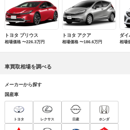
トヨタ プリウス
トヨタ アクア
ダイ
相場価格 〜226.3万円
相場価格 〜186.6万円
相場価
車買取相場を調べる
メーカーから探す
国産車
トヨタ
レクサス
日産
ホンダ