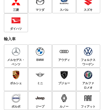
三菱
マツダ
スバル
スズキ
ダイハツ
輸入車
メルセデス・
BMW
アウディ
フォルクス
ベンツ
ワーゲン
ポルシェ
ミニ
プジョー
アルファ
ロメオ
ボルボ
ジープ
ルノー
フィアット