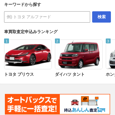
キーワードから探す
検索
車買取査定申込みランキング
トヨタ プリウス
ダイハツ タント
ホンダ