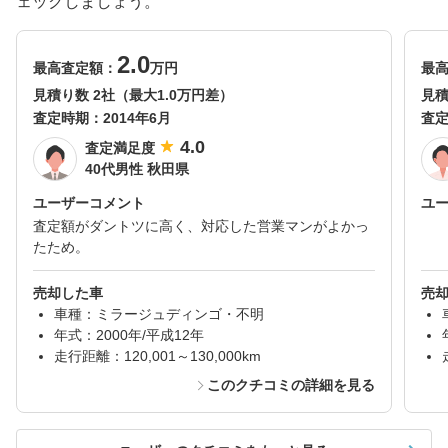
ェックしましょう。
2.0
最高査定額：
万円
最
見積り数 2社（最大1.0万円差）
見積
査定時期：
2014年6月
査
4.0
査定満足度
40代男性 秋田県
ユーザーコメント
ユ
査定額がダントツに高く、対応した営業マンがよかっ
たため。
売却した車
売
車種：ミラージュディンゴ・不明
年式：2000年/平成12年
走行距離：120,001～130,000km
このクチコミの詳細を見る