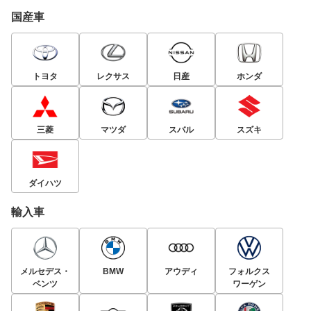
国産車
トヨタ
レクサス
日産
ホンダ
三菱
マツダ
スバル
スズキ
ダイハツ
輸入車
メルセデス・
BMW
アウディ
フォルクス
ベンツ
ワーゲン