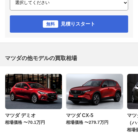
見積りスタート
無料
マツダの他モデルの買取相場
マツダ デミオ
マツダ CX-5
マツ
相場価格 〜70.1万円
相場価格 〜279.7万円
（ハ
相場価