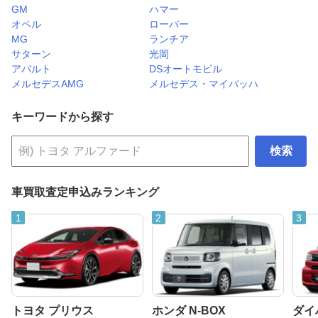
GM
ハマー
オペル
ローバー
MG
ランチア
サターン
光岡
アバルト
DSオートモビル
メルセデスAMG
メルセデス・マイバッハ
キーワードから探す
検索
車買取査定申込みランキング
トヨタ プリウス
ホンダ N-BOX
ダイ