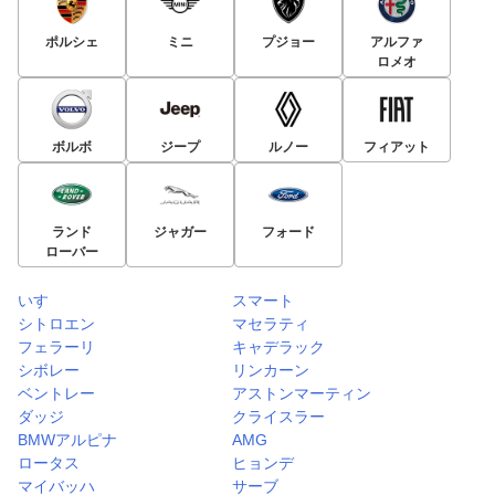
ポルシェ
ミニ
プジョー
アルファ
ロメオ
ボルボ
ジープ
ルノー
フィアット
ランド
ジャガー
フォード
ローバー
いすゞ
スマート
シトロエン
マセラティ
フェラーリ
キャデラック
シボレー
リンカーン
ベントレー
アストンマーティン
ダッジ
クライスラー
BMWアルピナ
AMG
ロータス
ヒョンデ
マイバッハ
サーブ