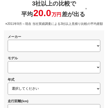
3社以上の比較で
※
20.0
平均
差が出る
万円
※2011年9月～現在 当社実績調査による3社以上見積り比較の平均差額
メーカー
モデル
年式
走行距離(km)