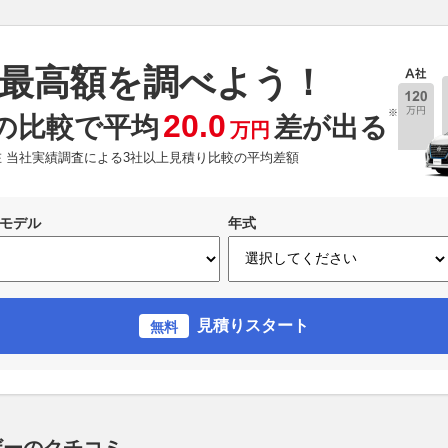
最高額を調べよう！
※
20.0
の比較で平均
差が出る
万円
現在 当社実績調査による3社以上見積り比較の平均差額
モデル
年式
見積りスタート
無料