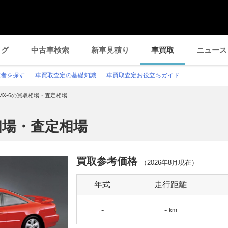
ログ
中古車検索
新車見積り
車買取
ニュース
業者を探す
車買取査定の基礎知識
車買取査定お役立ちガイド
MX-6の買取相場・査定相場
相場・査定相場
買取参考価格
（
2026年8月
現在）
年式
走行距離
-
-
km