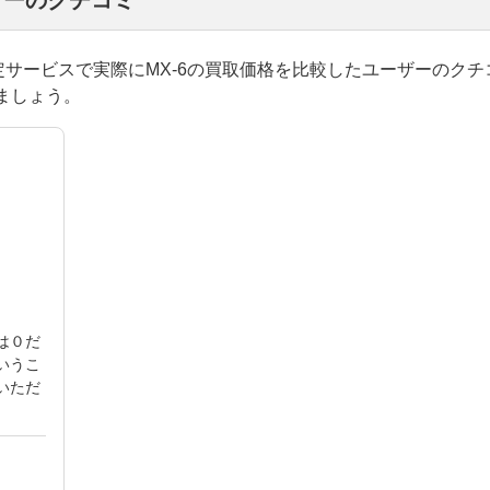
ザーのクチコミ
括査定サービスで実際にMX-6の買取価格を比較したユーザーのク
ましょう。
は０だ
いうこ
いただ