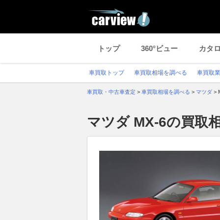
トップ
360°ビュー
カタ
車買取トップ
車買取相場を調べる
車買取
車買取・中古車査定
>
車買取相場を調べる
>
マツダ
>
マツダ MX-6の買取