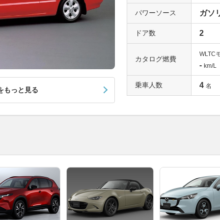
パワーソース
ガソ
ドア数
2
WLTC
カタログ燃費
-
km/L
乗車人数
4
名
をもっと見る