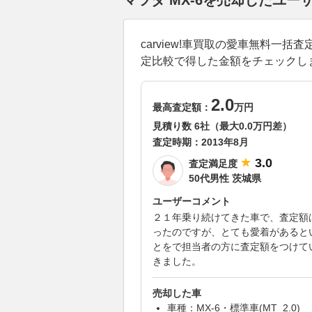
マツダ MX-6を売却したユー
carview!車買取の愛車無料一
定比較で得した金額をチェックし
2.0
最高査定額：
万円
見積り数 6社（最大0.0万円差）
査定時期：
2013年8月
3.0
査定満足度
50代男性 茨城県
ユーザーコメント
２１年乗り続けてきた車で、査定額
ったのですが、とても愛着があると
とをで担当者の方に査定額をつけて
きました。
売却した車
車種：MX-6・標準車(MT_2.0)