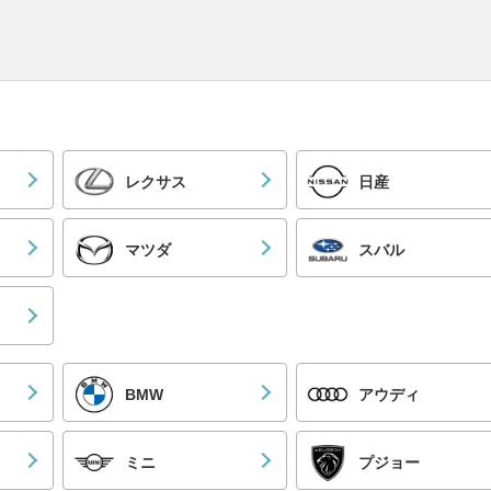
レクサス
日産
マツダ
スバル
BMW
アウディ
ミニ
プジョー