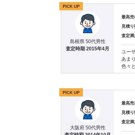
PICK UP
最高売
見積り
査定満
島根県 50代男性
査定時期
2015年4月
ユー
あま
色々
PICK UP
最高売
見積り
査定満
大阪府 50代男性
査定時期
2014年10月