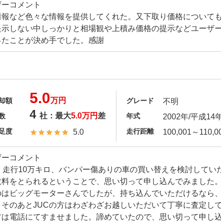
ザーコメント
情報など色々な情報を提供してくれた。又下取り価格について
提示しない中しっかりと相場観や上積み価格の提示などユーザ
ったことが決め手でした。感謝
5.0
万円
却額
グレード
不明
4
社：最大
5.0万円
差
数
年式
2002年/平成14
足度
走行距離
5.0
100,001～110,0
ザーコメント
年・走行10万キロ、バンパー傷ありの車の買い替えを検討してい
数料をとられるということで、思い切って申し込んでみました
のはビッグモーターさんでしたが、持ち込んでいただけるなら
。そのあとJUCの方はわざわざお越しいただいて丁寧に査定し
方は電話にてすませました。諦めていたので、思い切って申し