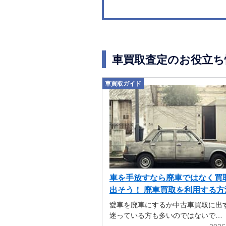
車買取査定のお役立ち
車買取ガイド
車を手放すなら廃車ではなく買
出そう！ 廃車買取を利用する方
解説
愛車を廃車にするか中古車買取に出
迷っている方も多いのではないで…