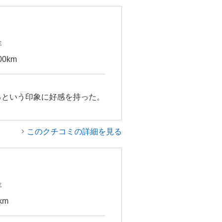
年
00km
るという印象に好感を持った。
このクチコミの詳細を見る
年
km