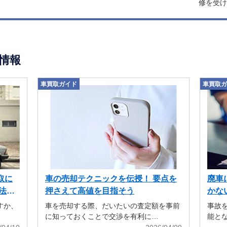
修を受け
情報
車買取ガイド
車買取ガ
取に
車の売却テクニックを伝授！ 要点を
廃車
法も
押さえて高値を目指そう
かな
すか、
車を売却する際、だいたいの査定額を事前
事故
に知っておくことで交渉を有利に…
能と