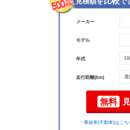
比較
見積額を
で
メーカー
モデル
年式
走行距離(km)
無料
事故車(不動車)はこち