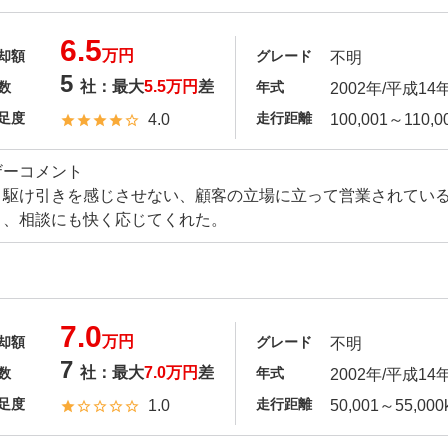
6.5
万円
却額
グレード
不明
5
社：最大
5.5万円
差
数
年式
2002年/平成14
足度
走行距離
4.0
100,001～110,0
ザーコメント
り駆け引きを感じさせない、顧客の立場に立って営業されてい
と、相談にも快く応じてくれた。
7.0
万円
却額
グレード
不明
7
社：最大
7.0万円
差
数
年式
2002年/平成14
足度
走行距離
1.0
50,001～55,000