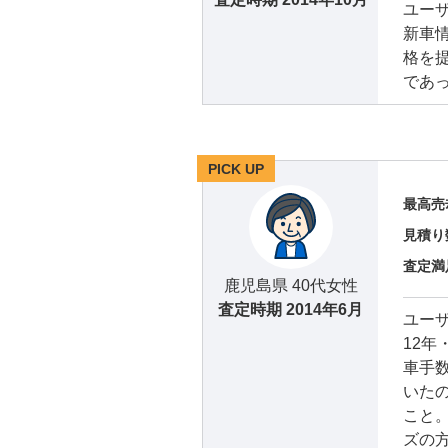
ユー
新車
格を
であ
PICK UP
最高売
見積り
査定満
鹿児島県 40代女性
査定時期
2014年6月
ユー
12
車手
いた
こと
ズの