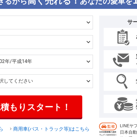
高く売れる！
きるから
あなたの愛車を
サ
見積もりスタート！
LINE
ら
商用車(バス・トラック等)はこちら
日本自動