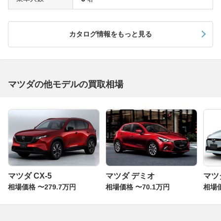
カタログ情報をもっと見る
マツダの他モデルの買取相場
マツダ CX-5
マツダ デミオ
マツダ
相場価格 〜279.7万円
相場価格 〜70.1万円
相場価