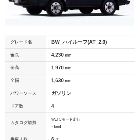
グレード名
BW_ハイルーフ(AT_2.0)
全長
4,230
mm
全高
1,970
mm
全幅
1,630
mm
パワーソース
ガソリン
ドア数
4
WLTCモード走行
カタログ燃費
-
km/L
乗車人数
6
名