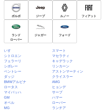
ボルボ
ジープ
ルノー
フィアット
ランド
ジャガー
フォード
ローバー
いすゞ
スマート
シトロエン
マセラティ
フェラーリ
キャデラック
シボレー
リンカーン
ベントレー
アストンマーティン
ダッジ
クライスラー
BMWアルピナ
AMG
ロータス
ヒョンデ
マイバッハ
サーブ
GM
ハマー
オペル
ローバー
MG
ランチア