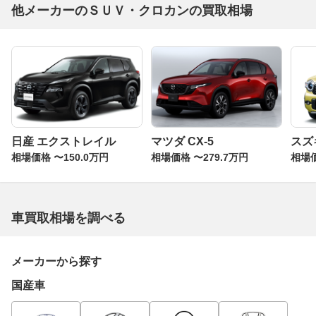
他メーカーのＳＵＶ・クロカンの買取相場
日産 エクストレイル
マツダ CX-5
スズ
相場価格 〜150.0万円
相場価格 〜279.7万円
相場価
車買取相場を調べる
メーカーから探す
国産車