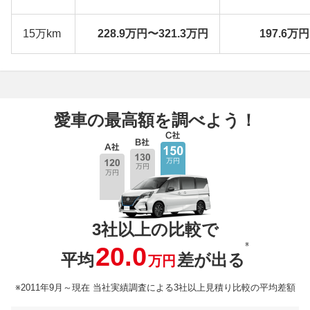
15万km
228.9万円〜321.3万円
197.6万
愛車の最高額を調べよう！
3社以上の比較で
※
20.0
平均
差が出る
万円
※2011年9月～現在 当社実績調査による3社以上見積り比較の平均差額