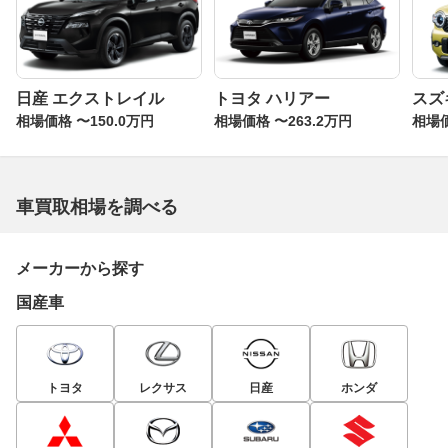
日産 エクストレイル
トヨタ ハリアー
スズ
相場価格 〜150.0万円
相場価格 〜263.2万円
相場価
車買取相場を調べる
メーカーから探す
国産車
トヨタ
レクサス
日産
ホンダ