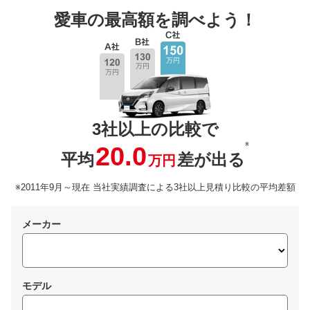
愛車の最高額を調べよう！
3社以上の比較で
※
20.0
平均
差が出る
万円
※2011年9月～現在 当社実績調査による3社以上見積り比較の平均差額
メーカー
モデル