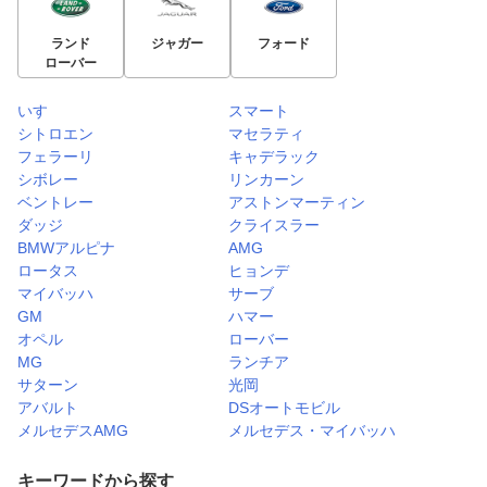
ランド
ジャガー
フォード
ローバー
いすゞ
スマート
シトロエン
マセラティ
フェラーリ
キャデラック
シボレー
リンカーン
ベントレー
アストンマーティン
ダッジ
クライスラー
BMWアルピナ
AMG
ロータス
ヒョンデ
マイバッハ
サーブ
GM
ハマー
オペル
ローバー
MG
ランチア
サターン
光岡
アバルト
DSオートモビル
メルセデスAMG
メルセデス・マイバッハ
キーワードから探す