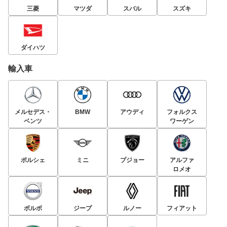
三菱
マツダ
スバル
スズキ
ダイハツ
輸入車
メルセデス・
BMW
アウディ
フォルクス
ベンツ
ワーゲン
ポルシェ
ミニ
プジョー
アルファ
ロメオ
ボルボ
ジープ
ルノー
フィアット