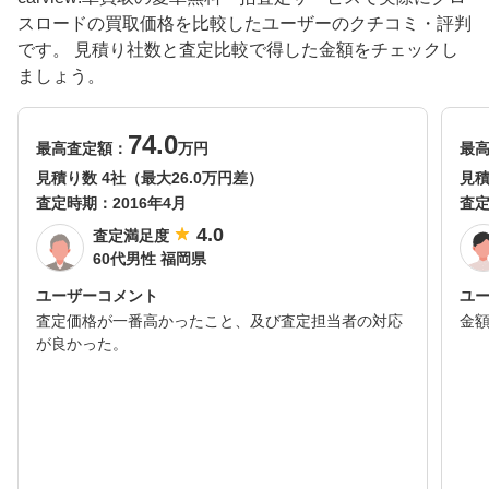
スロードの買取価格を比較したユーザーのクチコミ・評判
です。 見積り社数と査定比較で得した金額をチェックし
ましょう。
74.0
最高査定額：
万円
最
見積り数 4社（最大26.0万円差）
見積
査定時期：
2016年4月
査
4.0
査定満足度
60代男性 福岡県
ユーザーコメント
ユ
査定価格が一番高かったこと、及び査定担当者の対応
金額
が良かった。