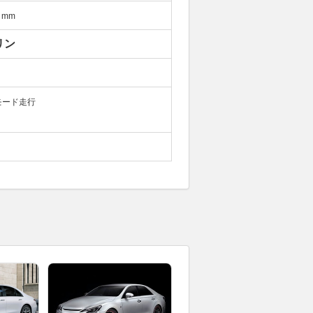
mm
リン
モード走行