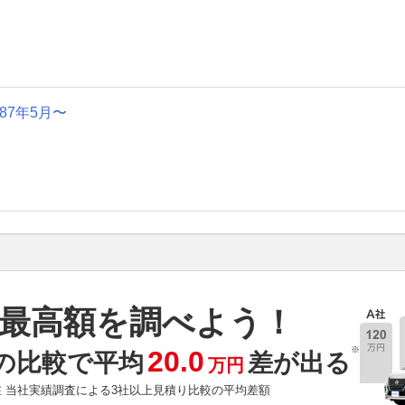
987年5月〜
最高額を調べよう！
※
20.0
の比較で平均
差が出る
万円
現在 当社実績調査による3社以上見積り比較の平均差額