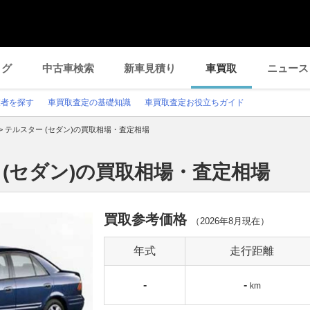
ログ
中古車検索
新車見積り
車買取
ニュース
業者を探す
車買取査定の基礎知識
車買取査定お役立ちガイド
>
テルスター (セダン)の買取相場・査定相場
 (セダン)の買取相場・査定相場
買取参考価格
（
2026年8月
現在）
年式
走行距離
-
-
km