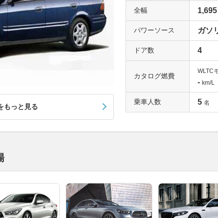
全幅
1,695
パワーソース
ガソ
ドア数
4
WLTC
カタログ燃費
-
km/L
乗車人数
5
名
をもっと見る
場