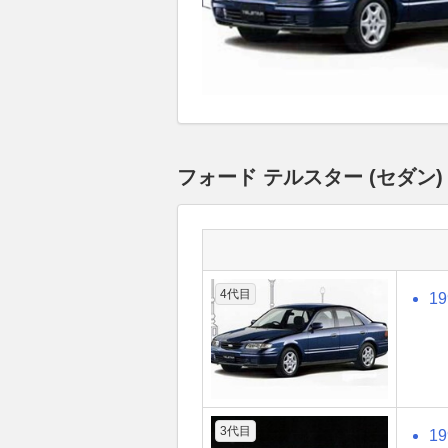
フォード テルスター (セダン
4代目
1
3代目
1