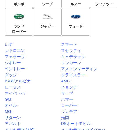
ボルボ
ジープ
ルノー
フィアット
ランド
ジャガー
フォード
ローバー
いすゞ
スマート
シトロエン
マセラティ
フェラーリ
キャデラック
シボレー
リンカーン
ベントレー
アストンマーティン
ダッジ
クライスラー
BMWアルピナ
AMG
ロータス
ヒョンデ
マイバッハ
サーブ
GM
ハマー
オペル
ローバー
MG
ランチア
サターン
光岡
アバルト
DSオートモビル
メルセデスAMG
メルセデス・マイバッハ