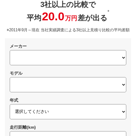
3社以上の比較で
※
20.0
平均
差が出る
万円
※2011年9月～現在 当社実績調査による3社以上見積り比較の平均差額
メーカー
モデル
年式
走行距離(km)