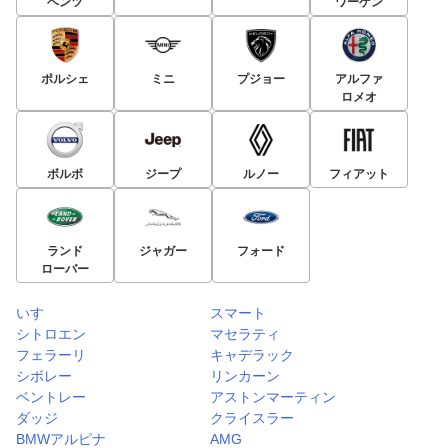
ベンツ
ワーゲン
ポルシェ
ミニ
プジョー
アルファ
ロメオ
ボルボ
ジープ
ルノー
フィアット
ランド
ジャガー
フォード
ローバー
いすゞ
スマート
シトロエン
マセラティ
フェラーリ
キャデラック
シボレー
リンカーン
ベントレー
アストンマーティン
ダッジ
クライスラー
BMWアルピナ
AMG