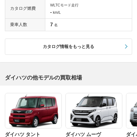
WLTCモード走行
カタログ燃費
-
km/L
乗車人数
7
名
カタログ情報をもっと見る
ダイハツの他モデルの買取相場
ダイハツ タント
ダイハツ ムーヴ
ダイ