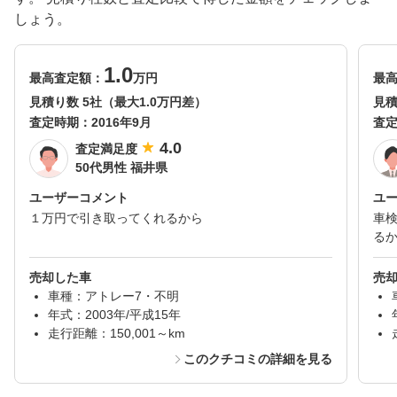
しょう。
1.0
最高査定額：
万円
最
見積り数 5社（最大1.0万円差）
見積
査定時期：
2016年9月
査
4.0
査定満足度
50代男性 福井県
ユーザーコメント
ユ
１万円で引き取ってくれるから
車
る
売却した車
売
車種：アトレー7・不明
年式：2003年/平成15年
走行距離：150,001～km
このクチコミの詳細を見る