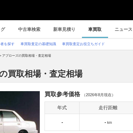
ログ
中古車検索
新車見積り
車買取
ニュース
業者を探す
車買取査定の基礎知識
車買取査定お役立ちガイド
>
アプローズの買取相場・査定相場
ズの買取相場・査定相場
買取参考価格
（
2026年8月
現在）
年式
走行距離
-
-
km