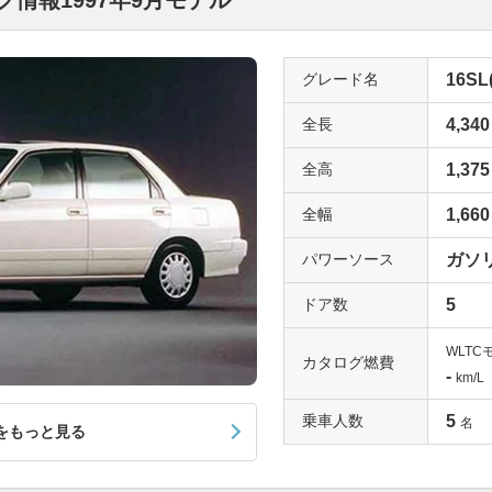
情報1997年9月モデル
グレード名
16SL
全長
4,340
全高
1,375
全幅
1,660
パワーソース
ガソ
ドア数
5
WLTC
カタログ燃費
-
km/L
乗車人数
5
名
をもっと見る