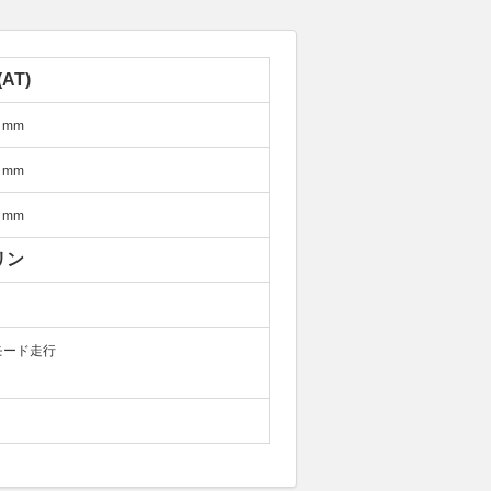
(AT)
mm
mm
mm
リン
モード走行