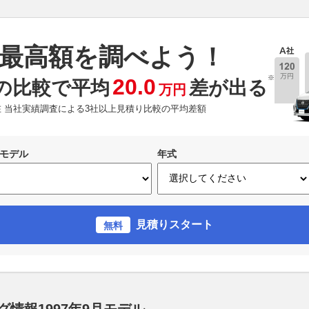
最高額を調べよう！
※
20.0
の比較で平均
差が出る
万円
現在 当社実績調査による3社以上見積り比較の平均差額
モデル
年式
見積りスタート
無料