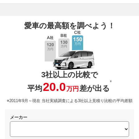
愛車の最高額を調べよう！
3社以上の比較で
※
20.0
平均
差が出る
万円
※2011年9月～現在 当社実績調査による3社以上見積り比較の平均差額
メーカー