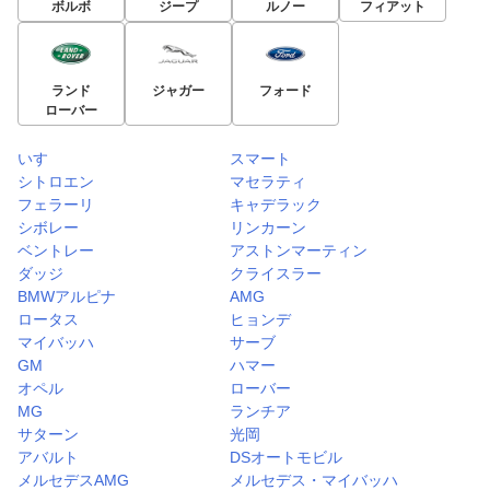
ボルボ
ジープ
ルノー
フィアット
ランド
ジャガー
フォード
ローバー
いすゞ
スマート
シトロエン
マセラティ
フェラーリ
キャデラック
シボレー
リンカーン
ベントレー
アストンマーティン
ダッジ
クライスラー
BMWアルピナ
AMG
ロータス
ヒョンデ
マイバッハ
サーブ
GM
ハマー
オペル
ローバー
MG
ランチア
サターン
光岡
アバルト
DSオートモビル
メルセデスAMG
メルセデス・マイバッハ