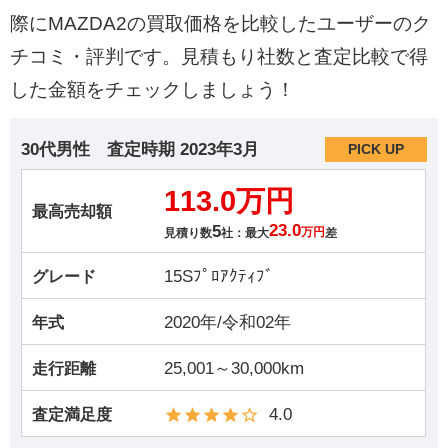
際にMAZDA2の買取価格を比較したユーザーのク
チコミ・評判です。見積もり社数と査定比較で得
した金額をチェックしましょう！
30代男性
査定時期
2023年3月
PICK UP
113.0万円
最高売却額
5
23.0
見積り数
社：最大
万円
差
15Sﾌﾟﾛｱｸﾃｨﾌﾞ
グレード
2020年/令和02年
年式
25,001～30,000km
走行距離
4.0
査定満足度