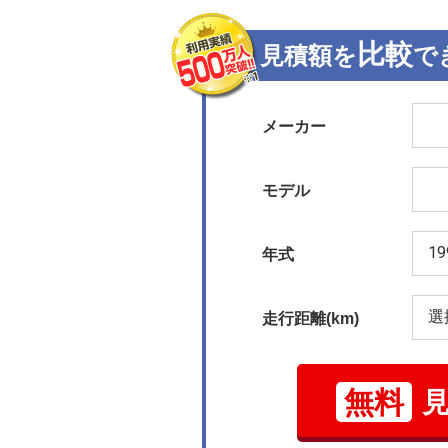
比較
見積額を
で
メーカー
モデル
年式
走行距離(km)
無料