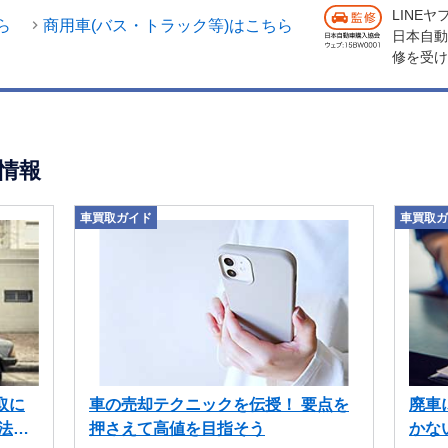
LINE
ら
商用車(バス・トラック等)はこちら
日本自動
修を受け
情報
車買取ガイド
車買取ガ
取に
車の売却テクニックを伝授！ 要点を
廃車
法も
押さえて高値を目指そう
かな