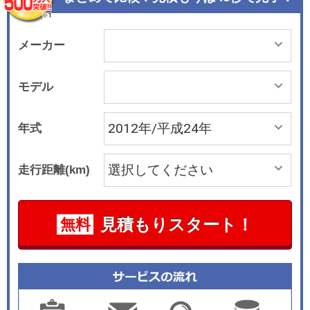
され、ほかのグレードには5速ATが組み合わされ
る。
メーカー
モデル
年式
走行距離(km)
見積もりスタート！
無料