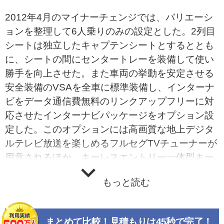
2012年4月のマイナーチェンジでは、バリエーシ
ョンを整理して6人乗りのみの設定とした。2列目
シートは独立したキャプテンシートとするととも
に、シートの間にセンタートレーを装備して使い
勝手を向上させた。また車両の挙動を安定させる
安全装備のVSAを全車に標準装備し、インターナ
ビをデータ通信費無料のリンクアップフリーに対
応させたインターナビパッケージをオプション設
定した。このオプションには高画質な地上デジタ
ルテレビ放送を楽しめるフルセグTVチューナーが
用意されるほか、キーレスエントリー一体型キー
もセットされている。搭載エンジンは1.8Lと2.0L
もっと読む
のi-VTECで、それぞれにRSZとRSZ Sパッケージ
の2グレードが用意され、全グレードにFF車と4W
D車が設定される。2.0LのFF車にCVTが組み合わ
まとめて比較！見積もりは45秒で完了！