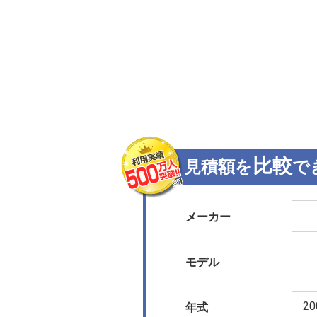
比較
見積額を
で
メーカー
モデル
年式