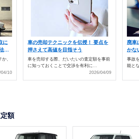
取に
車の売却テクニックを伝授！ 要点を
廃車
法も
押さえて高値を目指そう
かな
すか、
車を売却する際、だいたいの査定額を事前
事故
に知っておくことで交渉を有利に…
能と
/04/10
2026/04/09
査定額