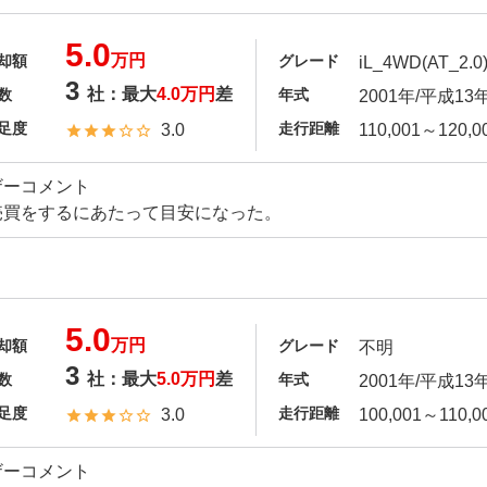
5.0
万円
却額
グレード
iL_4WD(AT_2.0
3
社：最大
4.0万円
差
数
年式
2001年/平成13
足度
走行距離
3.0
110,001～120,0
ザーコメント
売買をするにあたって目安になった。
5.0
万円
却額
グレード
不明
3
社：最大
5.0万円
差
数
年式
2001年/平成13
足度
走行距離
3.0
100,001～110,0
ザーコメント