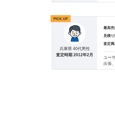
PICK UP
最高売
見積り
査定満
兵庫県 40代男性
査定時期
2012年2月
ユー
出張