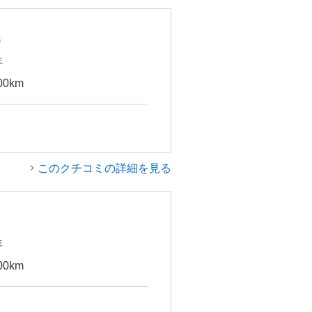
)
年
00km
このクチコミの詳細を見る
年
00km