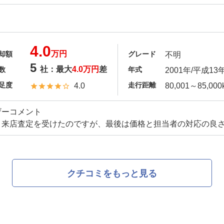
4.0
万円
却額
グレード
不明
5
社：最大
4.0万円
差
数
年式
2001年/平成13
足度
走行距離
4.0
80,001～85,000
ザーコメント
、来店査定を受けたのですが、最後は価格と担当者の対応の良
クチコミをもっと見る