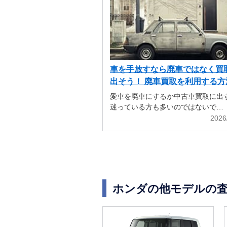
車を手放すなら廃車ではなく買
出そう！ 廃車買取を利用する方
解説
愛車を廃車にするか中古車買取に出
迷っている方も多いのではないで…
2026
ホンダの他モデルの