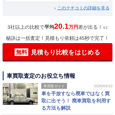
このクチコミの詳細を見る
20.1
3社以上の比較で
平均
万円
差が出る！
※2
秘訣は一括査定！見積もり依頼は45秒で完了！
見積もり比較をはじめる
無料
車買取査定のお役立ち情報
車買取ガイド
2026/04/10
車を手放すなら廃車ではなく買
取に出そう！ 廃車買取を利用す
る方法も解説