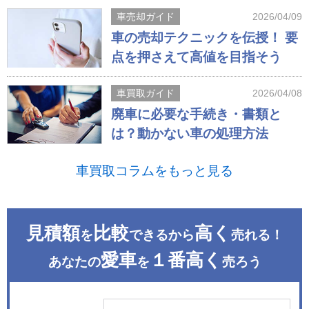
車売却ガイド
2026/04/09
車の売却テクニックを伝授！ 要
点を押さえて高値を目指そう
車買取ガイド
2026/04/08
廃車に必要な手続き・書類と
は？動かない車の処理方法
車買取コラムをもっと見る
見積額
比較
高く
を
できるから
売れる！
愛車
１番高く
あなたの
を
売ろう