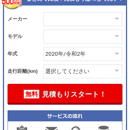
ロントロアバンパーモールやボディカラー同色の
フェンダーアーチモールなどを採用し、都会的な
印象を際立たせた。さらにダークメタリック塗装
メーカー
とブロンズ塗装のアルミホイールを採用した。レ
クサス独自の工程により塗装することで、繊細か
モデル
つ重厚な金属質感を表現。 もう一方の「“クール
＆ブライト”」は「NX300“Fスポーツ”」をベース
年式
に開発。インテリアは、レクサスの走りの象徴で
ある“F”から継承したブルーステッチをブラックシ
走行距離(km)
ートにあしらうことで、スポーティさを際立たせ
た。またエクステリアは、ブラックスパッタリン
グアルミホイールを採用。茶道の茶筅をモチーフ
見積もりスタート！
無料
とした大胆な造形美と光のコントラストが洗練さ
れた印象を付与。さらに、ボディカラー同色のフ
ェンダーアーチモールを採用することで、スタイ
リッシュなイメージに仕上げている。 両モデル共