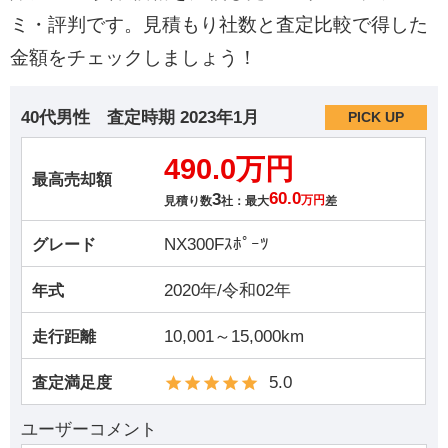
ミ・評判です。見積もり社数と査定比較で得した
金額をチェックしましょう！
40代男性
査定時期
2023年1月
PICK UP
490.0万円
最高売却額
3
60.0
見積り数
社：最大
万円
差
NX300Fｽﾎﾟｰﾂ
グレード
2020年/令和02年
年式
10,001～15,000km
走行距離
5.0
査定満足度
ユーザーコメント