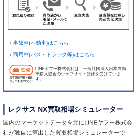
通で、ブラインドスポットモニター［BSM］や、
リヤクロストラフィックアラート［RCTA］を標
準装備して、安全性を向上した。 また今回の一部
改良では、パーキングサポートブレーキ（静止
物）［PKSB］を全グレードに標準設定して、予
事故車(不動車)はこちら
防安全装備の充実を図っている。さらにマルチメ
ディアシステムが、SmartDeviceLinkやApple Car
商用車(バス・トラック等)はこちら
Play、Android Autoに対応。iPhoneやAndroidス
LINEヤフー株式会社は、一般社団法人日本自動
マートフォンを10.3インチワイドディスプレイに
車購入協会のウェブサイト監修を受けていま
連携することで、リモートタッチによる画面操作
す。
や音声操作が可能になるなど利便性を向上した。
レクサス NX買取相場シミュレーター
国内のマーケットデータを元にLINEヤフー株式会
社が独自に算出した買取相場シミュレーターで