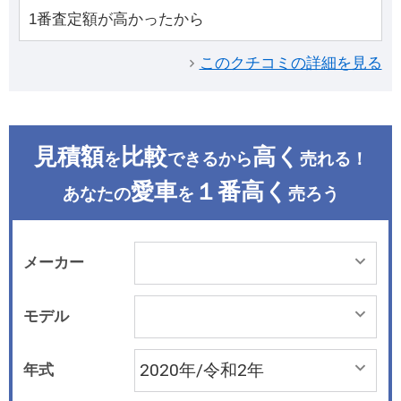
1番査定額が高かったから
このクチコミの詳細を見る
見積額
比較
高く
を
できるから
売れる！
愛車
１番高く
あなたの
を
売ろう
メーカー
モデル
年式