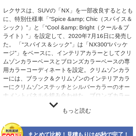
レクサスは、SUVの「NX」を一部改良するととも
に、特別仕様車「“Spice &amp; Chic（スパイス＆
シック）”」と「“Cool &amp; Bright（クール＆ブ
ライト）”」を設定して、2020年7月16日に発売し
た。 「“スパイス＆シック”」は「NX300“Iパッケ
ージ”」をベースに、インテリアカラーとしてクリ
ムゾンカラーベースとブロンズカラーベースの専
用カラーコーディネートを設定。クリムゾンカラ
ーには、ブラック＆クリムゾンのインテリアカラ
ーにクリムゾンステッチとシルバーカラーのオー
ナメントパネルを組み合わせた。ブロンズカラー
には、ブラックのインテリアカラーにブロンズカ
もっと読む
ラーのオーナメントパネルやブロンズステッチを
組み合わせ、いずれも上質なデザインに仕上げて
いる。 エクステリアは、高輝度シルバー塗装のフ
まとめて比較！見積もりは45秒で完了！