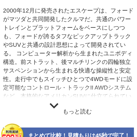
2000年12月に発売されたエスケープは、フォード
がマツダと共同開発したクルマだ。共通のパワー
トレインとプラットフォームをベースにしつつ
も、フォードが誇るタフなピックアップトラック
やSUVと共通の設計思想によって開発されてい
る。 コンピューター解析から生まれたユニボディ
構造。前ストラット、後マルチリンクの四輪独立
サスペンションから生まれる快適な操縦性と安定
性。走行中でもスイッチひとつで4WDモードに設
定可能なコントロール・トラックII AWDシステム
など、本格的なアメリカンSUVに仕立てられてい
る。発売当初の搭載エンジンは2リッター直4と3
もっと読む
リッターV6だったが、2003年11月に行われたマ
イナーチェンジで、2リッターはより軽量コンパ
クトになった2.3リッターに換装されている。これ
まとめて比較！見積もりは45秒で完了！