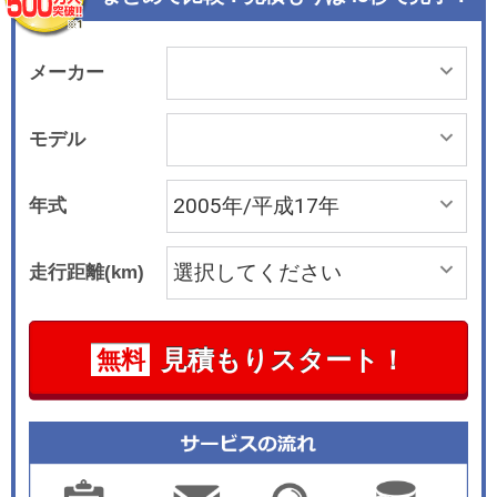
によって20%以上の出力向上と優れた燃費性能を
実現したという。このほか、サスペンションやオ
ートマチック・トランスミッションといった基本
メーカー
性能の向上、新素材シート表皮の採用など、内外
装が変更されている。
モデル
年式
走行距離(km)
見積もりスタート！
無料