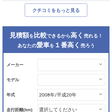
クチコミをもっと見る
見積額
比較
高く
を
できるから
売れる！
愛車
１番高く
あなたの
を
売ろう
メーカー
モデル
年式
走行距離(km)