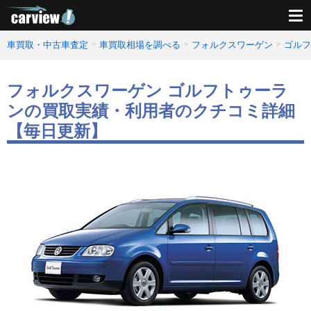
車買取・中古車査定
車買取相場を調べる
フォルクスワーゲン
ゴルフ
フォルクスワーゲン ゴルフトゥーラ
ンの買取実績・利用者のクチコミ詳細
【毎日更新】