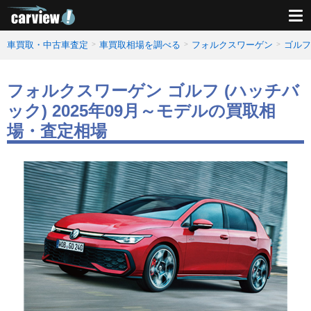
車買取・中古車査定
車買取相場を調べる
フォルクスワーゲン
ゴルフ
フォルクスワーゲン ゴルフ (ハッチバ
ック) 2025年09月～モデルの買取相
場・査定相場