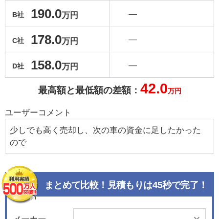
190.0
―
万円
B社
178.0
―
万円
C社
158.0
―
万円
D社
42.0
最高額と最低額の差額：
万円
ユーザーコメント
少しでも高く売却し、次の車の資金に足したかった
ので
まとめて比較！見積もりは45秒で完了！