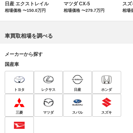
日産 エクストレイル
マツダ CX-5
スズ
相場価格 〜150.0万円
相場価格 〜279.7万円
相場価
車買取相場を調べる
メーカーから探す
国産車
トヨタ
レクサス
日産
ホンダ
三菱
マツダ
スバル
スズキ