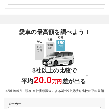
愛車の最高額を調べよう！
3社以上の比較で
※
20.0
平均
差が出る
万円
※2011年9月～現在 当社実績調査による3社以上見積り比較の平均差額
メーカー