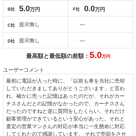
5.0
0.0
万円
万円
B社
F社
提示無し
―
C社
提示無し
―
D社
5.0
最高額と最低額の差額：
万円
ユーザーコメント
最初に電話が入った時に、「以前も車を当社に売却
していただきましてありがとうございます」と言わ
れ、確かに売った記憶はあったのだが、それがカー
チスさんだとの記憶がなかったので、カーチスさん
だったのですねと逆に質問をしたくらい。それだけ
顧客管理ができているという安心があった。それと
査定の営業マンさんの対応が本当に一生懸命に対応
してくれたので感謝しています。 それで売却をさせ