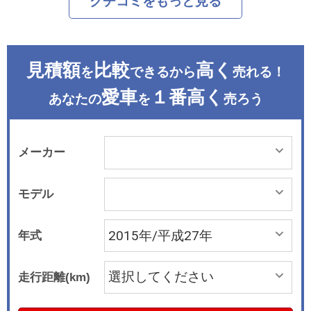
クチコミをもっと見る
見積額
比較
高く
を
できるから
売れる！
愛車
１番高く
あなたの
を
売ろう
メーカー
モデル
年式
走行距離(km)