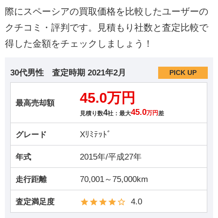
際にスペーシアの買取価格を比較したユーザーの
クチコミ・評判です。見積もり社数と査定比較で
得した金額をチェックしましょう！
30代男性
査定時期
2021年2月
PICK UP
45.0万円
最高売却額
4
45.0
見積り数
社：最大
万円
差
Xﾘﾐﾃｯﾄﾞ
グレード
2015年/平成27年
年式
70,001～75,000km
走行距離
4.0
査定満足度