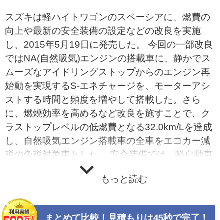
スズキは軽ハイトワゴンのスペーシアに、燃費の
向上や最新の安全装備の設定などの改良を実施
し、2015年5月19日に発売した。 今回の一部改良
ではNA(自然吸気)エンジンの搭載車に、静かでス
ムーズなアイドリングストップからのエンジン再
始動を実現するS-エネチャージを、モーターアシ
ストする時間と頻度を増やして搭載した。さら
に、燃焼効率を高めるなど改良を施すことで、ク
ラストップレベルの低燃費となる32.0km/Lを達成
し、自然吸気エンジン搭載車の全車をエコカー減
税の免税対象車とした。 安全装備では、軽自動車
として初めてステレオカメラを採用した進緊急自
もっと読む
動ブレーキのデュアルカメラブレーキサポートを
搭載した。従来採用していたレーダーブレーキサ
ポートなど、軽自動車で一般的な赤外線レーザー
まとめて比較！見積もりは45秒で完了！