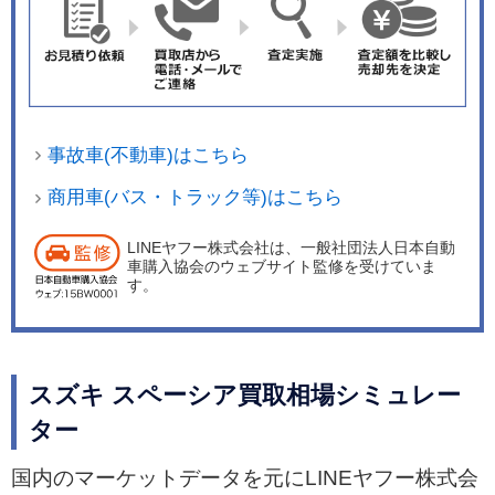
日にはGをベースに、2つのカメラを採用したステ
レオカメラ方式の衝突被害軽減システム“デュアル
カメラブレーキサポート”を搭載し、安全装備を充
実させた特別仕様車「Gリミテッド」を発売し
た。 2016年12月26日には全グレードの一部改良
事故車(不動車)はこちら
を行い、ブラック内装を標準として、クリスタル
ホワイトパールとホワイト2トーンルーフ仕様車
商用車(バス・トラック等)はこちら
はベージュ内装も選択可能とした。またボディカ
LINEヤフー株式会社は、一般社団法人日本自動
ラーは全8色の設定とし、ホワイト2トーンルーフ
車購入協会のウェブサイト監修を受けていま
仕様を含め全12パターンとした。
す。
スズキ スペーシア買取相場シミュレー
ター
国内のマーケットデータを元にLINEヤフー株式会