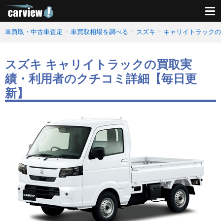
車買取・中古車査定
車買取相場を調べる
スズキ
キャリイトラックの
スズキ キャリイトラックの買取実
績・利用者のクチコミ詳細【毎日更
新】