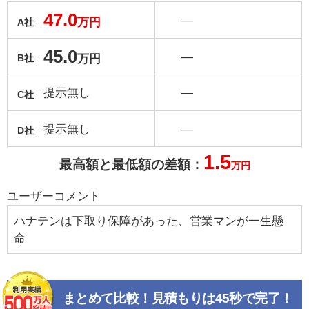
47.0
―
万円
A社
45.0
―
万円
B社
提示無し
―
C社
提示無し
―
D社
1.5
最高額と最低額の差額：
万円
ユーザーコメント
ハナテンは下取り保障があった、営業マンが一生懸
命
まとめて比較！見積もりは45秒で完了！