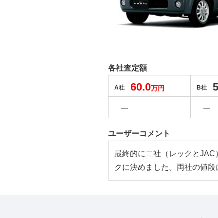
各社査定額
60.0
5
A社
万円
B社
―
―
ユーザーコメント
最終的に二社（レックとJA
クに決めました。両社の値段