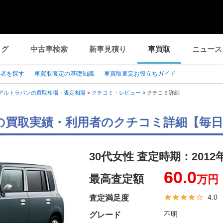
ログ
中古車検索
新車見積り
車買取
ニュース
業者を探す
車買取査定の基礎知識
車買取査定お役立ちガイド
アルトラパンの買取相場・査定相場
>
クチコミ・レビュー
>
クチコミ詳細
の買取実績・利用者のクチコミ詳細【毎
30代女性 査定時期：
2012
60.0
最高査定額
万円
4.0
査定満足度
不明
グレード