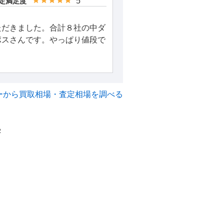
5
定満足度
ただきました。合計８社の中ダ
ポスさんです。やっぱり値段で
ーから買取相場・査定相場を調べる
2