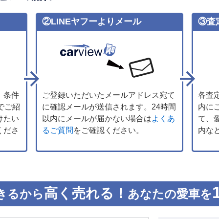
②LINEヤフーよりメール
③査
、条件
ご登録いただいたメールアドレス宛て
各査
でご紹
に確認メールが送信されます。24時間
内に
けたい
以内にメールが届かない場合は
よくあ
て、
くださ
るご質問
をご確認ください。
内な
高く売れる！
きるから
あなたの愛車を