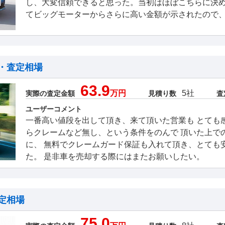
し、大変信頼できると思った。当初はほぼこちらに決
てビッグモーターからさらに高い金額が示されたので
・査定相場
63.9
万円
5社
実際の査定金額
見積り数
査
ユーザーコメント
一番高い値段を出して頂き、来て頂いた営業も とても
らクレームなど無し、という条件をのんで 頂いた上で
に、 無料でクレームガード保証も入れて頂き、とても
た。 是非車を売却する際にはまたお願いしたい。
定相場
75.0