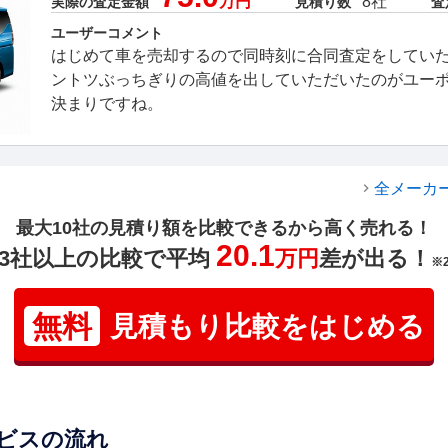
万円
8社
実際の査定金額
見積り数
査
ユーザーコメント
はじめて車を売却するので同時刻に合同査定をしてい
ントツぶっちぎりの高値を出していただいたのがユー
決まりですね。
全メーカ
最大10社の見積り額を比較できるから高く売れる！
20.1
3社以上の比較で平均
万円
差が出る！
※
無料
見積もり比較をはじめる
ビスの流れ