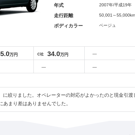
2007年/平成19年
年式
50,001～55,000k
走行距離
ベージュ
ボディカラー
5.0
34.0
―
万円
C社
万円
―
―
C）に絞りました。オペレーターの対応がよかったのと現金引渡
にあまり差はありませんでした。