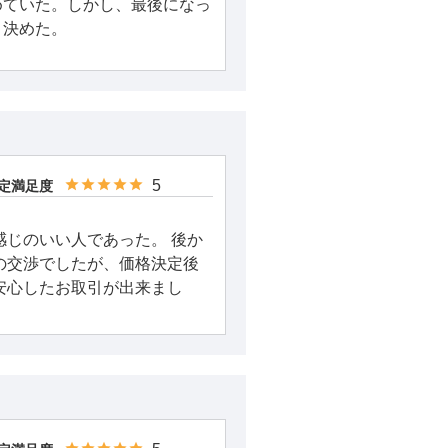
めていた。しかし、最後になっ
、決めた。
5
定満足度
感じのいい人であった。 後か
の交渉でしたが、価格決定後
安心したお取引が出来まし