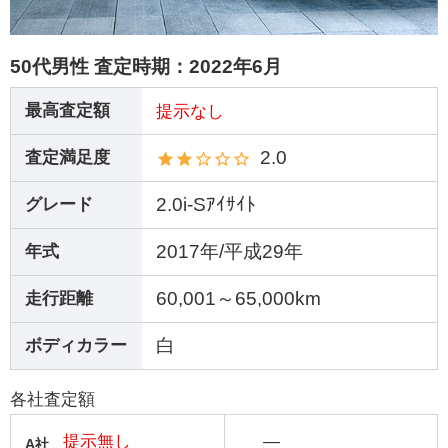
50代男性 査定時期：
2022年6月
最高査定額
提示なし
2.0
査定満足度
2.0i-Sｱｲｻｲﾄ
グレード
2017年/平成29年
年式
60,001～65,000km
走行距離
白
ボディカラー
各社査定額
提示無し
―
A社