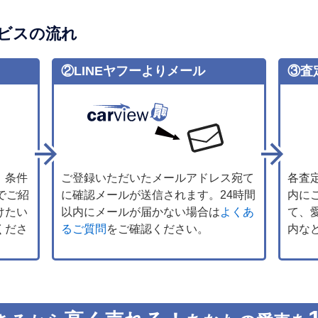
ビスの流れ
②LINEヤフーよりメール
③査
、条件
ご登録いただいたメールアドレス宛て
各査
でご紹
に確認メールが送信されます。24時間
内に
けたい
以内にメールが届かない場合は
よくあ
て、
くださ
るご質問
をご確認ください。
内な