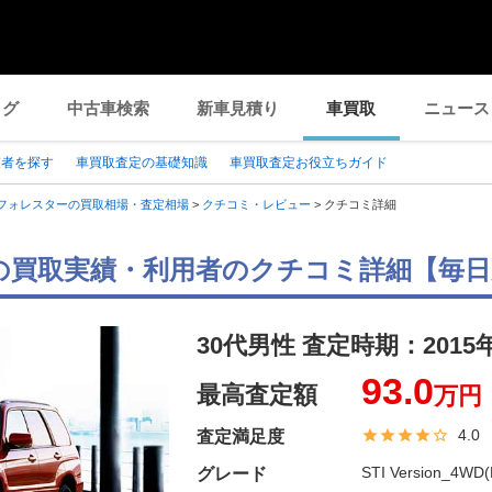
ログ
中古車検索
新車見積り
車買取
ニュース
業者を探す
車買取査定の基礎知識
車買取査定お役立ちガイド
フォレスターの買取相場・査定相場
>
クチコミ・レビュー
>
クチコミ詳細
の買取実績・利用者のクチコミ詳細【毎日
30代男性 査定時期：
2015
93.0
最高査定額
万円
4.0
査定満足度
STI Version_4WD(
グレード