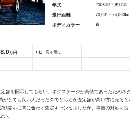
2005年/平成17年
年式
70,001～75,000k
走行距離
青
ボディカラー
8.0
提示無し
―
万円
C社
―
―
査定額を開示してもらい、ネクステージが高値であったためネ
員がとても良い人だったのでどちらか査定額が高い方に売ると
定額開示に間に合わず査定キャンセルしたが、事後の対応も良
ない。