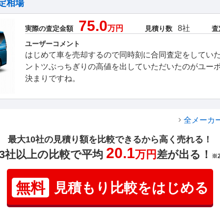
定相場
75.0
万円
8社
実際の査定金額
見積り数
査
ユーザーコメント
はじめて車を売却するので同時刻に合同査定をしてい
ントツぶっちぎりの高値を出していただいたのがユー
決まりですね。
全メーカ
最大10社の見積り額を比較できるから高く売れる！
20.1
3社以上の比較で平均
万円
差が出る！
※
無料
見積もり比較をはじめる