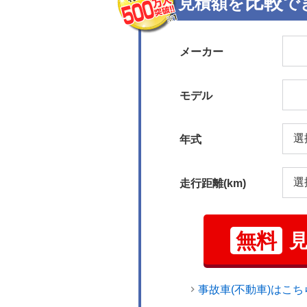
比較
見積額を
で
メーカー
モデル
年式
走行距離(km)
無料
事故車(不動車)はこち