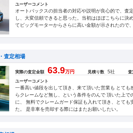
ユーザーコメント
オートバックスの担当者の対応や説明が良心的で、査
し、大変信頼できると思った。当初はほぼこちらに決
てビッグモーターからさらに高い金額が示されたので
・査定相場
63.9
万円
5社
実際の査定金額
見積り数
査
ユーザーコメント
一番高い値段を出して頂き、来て頂いた営業も とても
らクレームなど無し、という条件をのんで 頂いた上で
に、 無料でクレームガード保証も入れて頂き、とても
た。 是非車を売却する際にはまたお願いしたい。