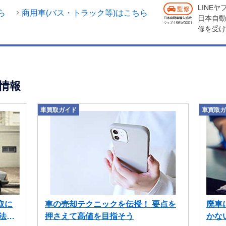
LINE
ら
商用車(バス・トラック等)はこちら
日本自動
修を受け
情報
車買取ガイド
車買取ガ
取に
車の売却テクニックを伝授！ 要点を
廃車
法も
押さえて高値を目指そう
かな