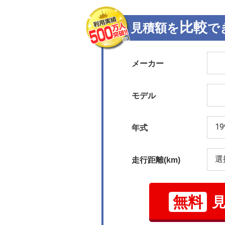
比較
見積額を
で
メーカー
モデル
年式
走行距離(km)
無料