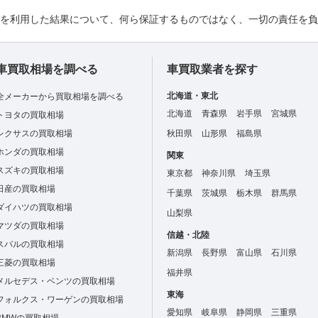
れを利用した結果について、何ら保証するものではなく、一切の責任を
車買取相場を調べる
車買取業者を探す
北海道・東北
全メーカーから買取相場を調べる
北海道
青森県
岩手県
宮城県
トヨタの買取相場
レクサスの買取相場
秋田県
山形県
福島県
ホンダの買取相場
関東
スズキの買取相場
東京都
神奈川県
埼玉県
日産の買取相場
千葉県
茨城県
栃木県
群馬県
ダイハツの買取相場
山梨県
マツダの買取相場
信越・北陸
スバルの買取相場
新潟県
長野県
富山県
石川県
三菱の買取相場
福井県
メルセデス・ベンツの買取相場
東海
フォルクス・ワーゲンの買取相場
愛知県
岐阜県
静岡県
三重県