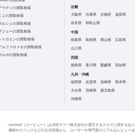
BMWの買取相場
近畿
アウディの買取相場
大阪府
兵庫県
京都府
滋賀県
ミニの買取相場
奈良県
和歌山県
ポルシェの買取相場
プジョーの買取相場
中国
シトロエンの買取相場
鳥取県
島根県
岡山県
広島県
アルファロメオの買取相場
山口県
ボルボの買取相場
四国
徳島県
香川県
愛媛県
高知県
九州・沖縄
福岡県
佐賀県
長崎県
熊本県
大分県
宮崎県
鹿児島県
沖縄県
carview!（カービュー）はLINEヤフー株式会社が運営するクルマに関す
価格やスペックなどの公式情報から、ユーザーや専門家のリアルなレビューま