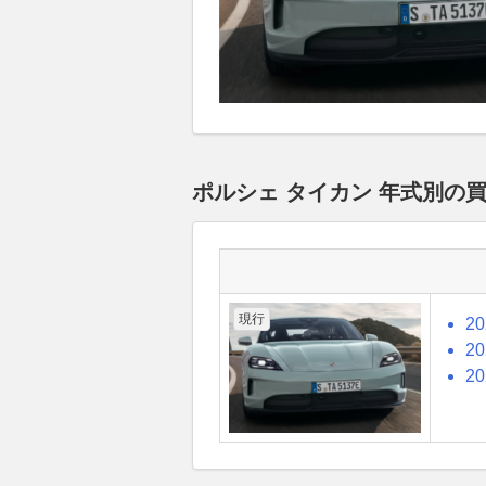
ポルシェ タイカン 年式別の
現行
2
2
2