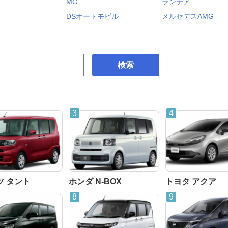
MG
ランチア
DSオートモビル
メルセデスAMG
検索
ツ タント
ホンダ N-BOX
トヨタ アクア