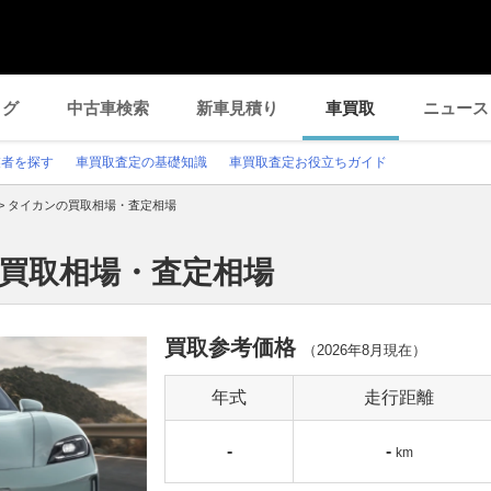
ログ
中古車検索
新車見積り
車買取
ニュース
業者を探す
車買取査定の基礎知識
車買取査定お役立ちガイド
>
タイカンの買取相場・査定相場
の買取相場・査定相場
買取参考価格
（
2026年8月
現在）
年式
走行距離
-
-
km