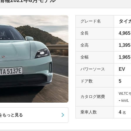
報2021年8月モデル
グレード名
タイカ
全長
4,965
全高
1,395
全幅
1,965
パワーソース
EV
ドア数
5
WLTC
カタログ燃費
-
km/L
乗車人数
4
名
をもっと見る