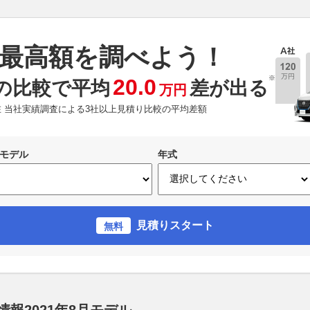
最高額を調べよう！
※
20.0
の比較で平均
差が出る
万円
現在 当社実績調査による3社以上見積り比較の平均差額
モデル
年式
見積りスタート
無料