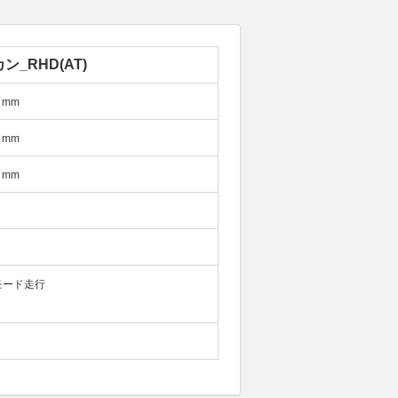
ン_RHD(AT)
mm
mm
mm
モード走行