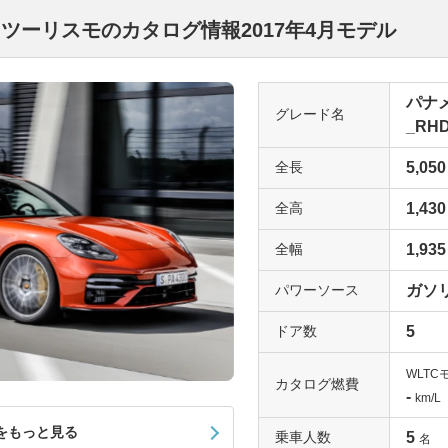
ツーリスモのカタログ情報2017年4月モデル
パナ
グレード名
_RHD
全長
5,050
全高
1,430
全幅
1,935
パワーソース
ガソ
ドア数
5
WLTC
カタログ燃費
-
km/L
をもっと見る
乗車人数
5
名