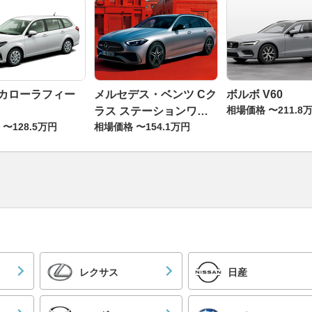
 カローラフィー
メルセデス・ベンツ Cク
ボルボ V60
相場価格 〜211.8
ラス ステーションワゴ
〜128.5万円
相場価格 〜154.1万円
ン
レクサス
日産