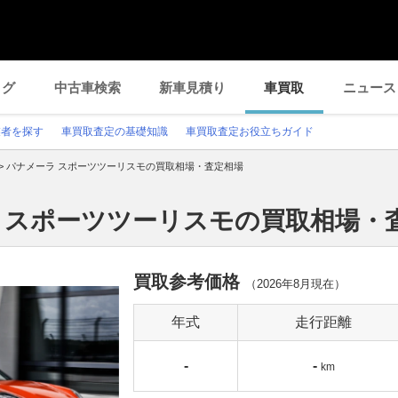
ログ
中古車検索
新車見積り
車買取
ニュース
業者を探す
車買取査定の基礎知識
車買取査定お役立ちガイド
>
パナメーラ スポーツツーリスモの買取相場・査定相場
ラ スポーツツーリスモの買取相場・
買取参考価格
（
2026年8月
現在）
年式
走行距離
-
-
km