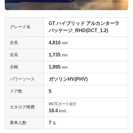
GT ハイブリッド アルカンターラ
グレード名
パッケージ_RHD(DCT_1.2)
全長
4,810
mm
全高
1,735
mm
全幅
1,895
mm
パワーソース
ガソリンHV(PHV)
ドア数
5
WLTCモード走行
カタログ燃費
18.4
km/L
乗車人数
7
名