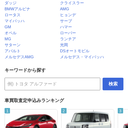
ダッジ
クライスラー
BMWアルピナ
AMG
ロータス
ヒョンデ
マイバッハ
サーブ
GM
ハマー
オペル
ローバー
MG
ランチア
サターン
光岡
アバルト
DSオートモビル
メルセデスAMG
メルセデス・マイバッハ
キーワードから探す
検索
車買取査定申込みランキング