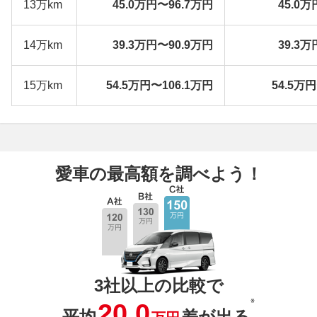
13万km
45.0万円〜96.7万円
45.0万
14万km
39.3万円〜90.9万円
39.3万
15万km
54.5万円〜106.1万円
54.5万
愛車の最高額を調べよう！
3社以上の比較で
※
20.0
平均
差が出る