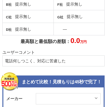
提示無し
提示無し
B社
F社
提示無し
提示無し
C社
G社
提示無し
―
D社
0.0
最高額と最低額の差額：
万円
ユーザーコメント
電話何しつこく、対応に苦慮した
まとめて比較！見積もりは45秒で完了！
メーカー