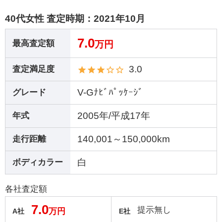
40代女性 査定時期：
2021年10月
7.0
最高査定額
万円
3.0
査定満足度
V-Gﾅﾋﾞﾊﾟｯｹｰｼﾞ
グレード
2005年/平成17年
年式
140,001～150,000km
走行距離
白
ボディカラー
各社査定額
7.0
提示無し
万円
A社
E社