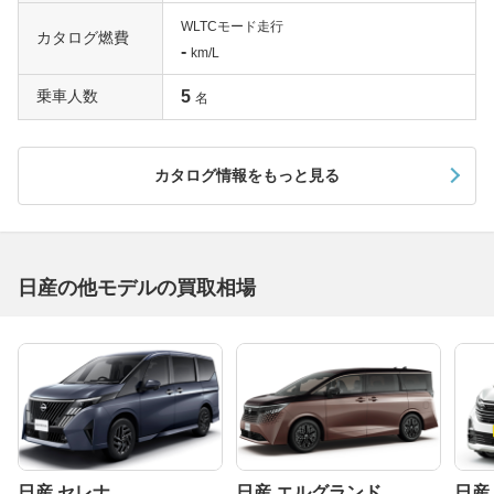
WLTCモード走行
カタログ燃費
-
km/L
乗車人数
5
名
カタログ情報をもっと見る
日産の他モデルの買取相場
日産 セレナ
日産 エルグランド
日産