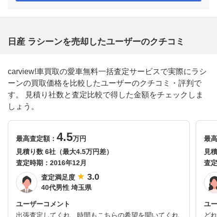
日産 ラシーンを売却したユーザーのクチコミ
carview!車買取の愛車無料一括査定サービスで実際にラシ
ーンの買取価格を比較したユーザーのクチコミ・評判で
す。 見積り社数と査定比較で得した金額をチェックしま
しょう。
4.5
最高査定額：
万円
最
見積り数 6社（最大4.5万円差）
見積
査定時期：
2016年12月
査
3.0
査定満足度
40代男性 埼玉県
ユーザーコメント
ユ
出張査定してくれ、時間もこちらの希望を聞いてくれ
ど