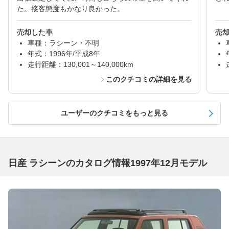
た。接客態度もかなり良かった。
売却した車
売
車種：ラシーン・不明
年式：1996年/平成8年
走行距離：130,001～140,000km
このクチコミの詳細を見る
ユーザーのクチコミをもっと見る
日産 ラシーンのカタログ情報1997年12月モデル