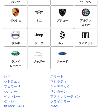
ベンツ
ワーゲン
ポルシェ
ミニ
プジョー
アルファ
ロメオ
ボルボ
ジープ
ルノー
フィアット
ランド
ジャガー
フォード
ローバー
いすゞ
スマート
シトロエン
マセラティ
フェラーリ
キャデラック
シボレー
リンカーン
ベントレー
アストンマーティン
ダッジ
クライスラー
BMWアルピナ
AMG