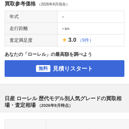
買取参考価格
（
2026年8月
現在）
年式
-
走行距離
-
km
3.0
査定満足度
（9件）
あなたの「ローレル」の最高額を調べよう
見積りスタート
無料
日産 ローレル 歴代モデル別人気グレードの買取相
場・査定相場
（
2026年8月
時点）