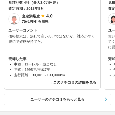
見積り数 4社（最大3.0万円差）
見積
査定時期：
2013年8月
査
4.0
査定満足度
70代男性 石川県
ユーザーコメント
ユ
価格提示は、決して高いわけではないが、対応が早く
買
親切で好感が持てた。
て
に
売却した車
売
車種：ローレル・該当なし
年式：1995年/平成7年
走行距離：90,001～100,000km
このクチコミの詳細を見る
ユーザーのクチコミをもっと見る