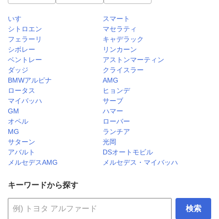
いすゞ
スマート
シトロエン
マセラティ
フェラーリ
キャデラック
シボレー
リンカーン
ベントレー
アストンマーティン
ダッジ
クライスラー
BMWアルピナ
AMG
ロータス
ヒョンデ
マイバッハ
サーブ
GM
ハマー
オペル
ローバー
MG
ランチア
サターン
光岡
アバルト
DSオートモビル
メルセデスAMG
メルセデス・マイバッハ
キーワードから探す
検索