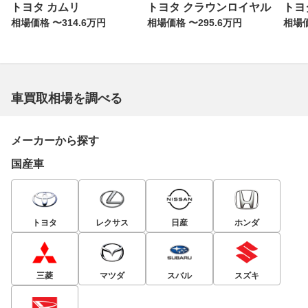
トヨタ カムリ
トヨタ クラウンロイヤル
トヨ
相場価格 〜314.6万円
相場価格 〜295.6万円
相場価
車買取相場を調べる
メーカーから探す
国産車
トヨタ
レクサス
日産
ホンダ
三菱
マツダ
スバル
スズキ