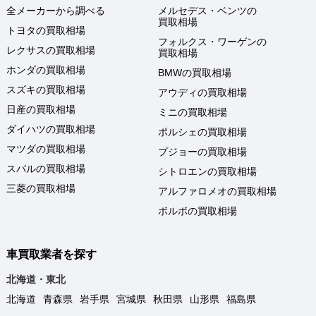
全メーカーから調べる
メルセデス・ベンツの
買取相場
トヨタの買取相場
フォルクス・ワーゲンの
レクサスの買取相場
買取相場
ホンダの買取相場
BMWの買取相場
スズキの買取相場
アウディの買取相場
日産の買取相場
ミニの買取相場
ダイハツの買取相場
ポルシェの買取相場
マツダの買取相場
プジョーの買取相場
スバルの買取相場
シトロエンの買取相場
三菱の買取相場
アルファロメオの買取相場
ボルボの買取相場
車買取業者を探す
北海道・東北
北海道
青森県
岩手県
宮城県
秋田県
山形県
福島県