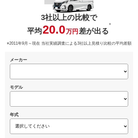
3社以上の比較で
※
20.0
平均
差が出る
万円
※2011年9月～現在 当社実績調査による3社以上見積り比較の平均差額
メーカー
モデル
年式