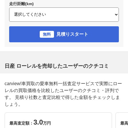
走行距離(km)
見積りスタート
無料
日産 ローレルを売却したユーザーのクチコミ
carview!車買取の愛車無料一括査定サービスで実際にロー
レルの買取価格を比較したユーザーのクチコミ・評判で
す。 見積り社数と査定比較で得した金額をチェックしま
しょう。
3.0
最高査定額：
万円
最