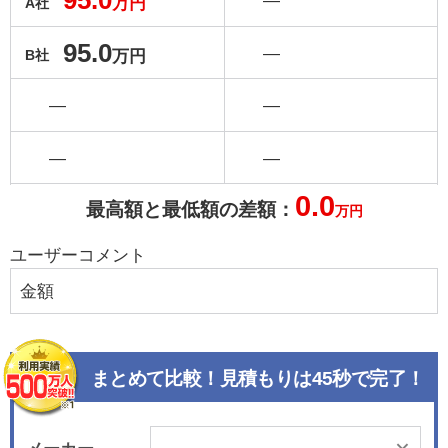
95.0
―
万円
A社
95.0
―
万円
B社
―
―
―
―
0.0
最高額と最低額の差額：
万円
ユーザーコメント
金額
まとめて比較！見積もりは45秒で完了！