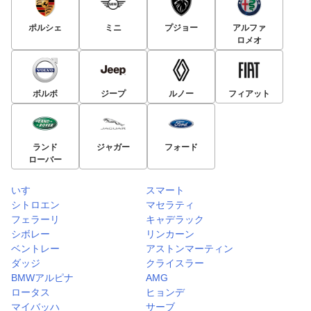
ポルシェ
ミニ
プジョー
アルファ
ロメオ
ボルボ
ジープ
ルノー
フィアット
ランド
ジャガー
フォード
ローバー
いすゞ
スマート
シトロエン
マセラティ
フェラーリ
キャデラック
シボレー
リンカーン
ベントレー
アストンマーティン
ダッジ
クライスラー
BMWアルピナ
AMG
ロータス
ヒョンデ
マイバッハ
サーブ