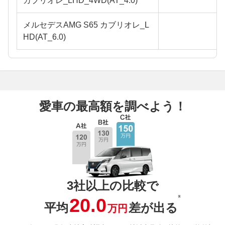
カブリオレ_LHD_4WD(AT_4.0)
メルセデスAMG S65 カブリオレ_L
HD(AT_6.0)
愛車の最高額を調べよう！
3社以上の比較で
※
20.0
平均
差が出る
万円