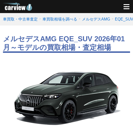
車買取・中古車査定
車買取相場を調べる
メルセデスAMG
EQE_S
メルセデスAMG EQE_SUV 2026年01
月～モデルの買取相場・査定相場