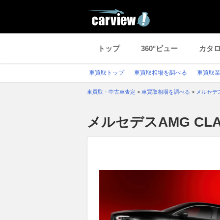
トップ
360°ビュー
カタ
車買取トップ
車買取相場を調べる
車買取
車買取・中古車査定
>
車買取相場を調べる
>
メルセデ
メルセデスAMG C