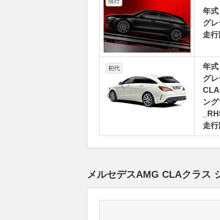
現行
年式
グレ
走行
年式
初代
グレ
CL
ング
_RH
走行
メルセデスAMG CLAクラ