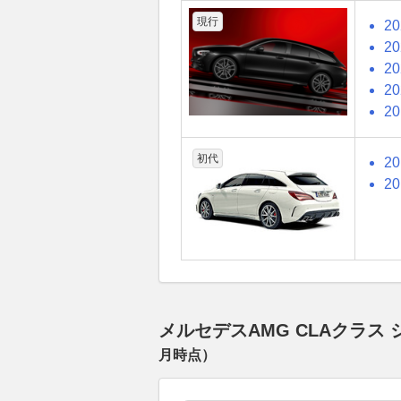
現行
2
2
2
2
2
初代
2
2
メルセデスAMG CLAクラ
月
時点）