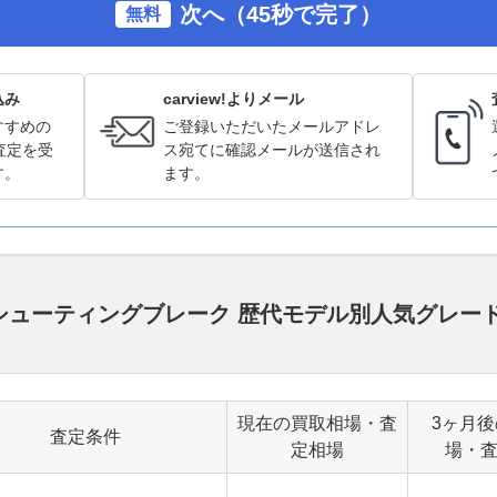
次へ（45秒で完了）
無料
込み
carview!よりメール
すすめの
ご登録いただいたメールアドレ
査定を受
ス宛てに確認メールが送信され
す。
ます。
ス シューティングブレーク 歴代モデル別人気グレ
現在の買取相場・査
3ヶ月
査定条件
定相場
場・