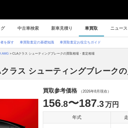
ログ
中古車検索
新車見積り
車買取
ニュース
業者を探す
車買取査定の基礎知識
車買取査定お役立ちガイド
スAMG
>
CLAクラス シューティングブレークの買取相場・査定相場
LAクラス シューティングブレーク
買取参考価格
（
2026年8月
現在）
156
〜187
.8
.3
万円
年式